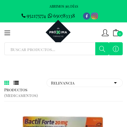
ABRIMOS 365 DÍAS
952175774
650783338
0
Productos
(medicamentos)