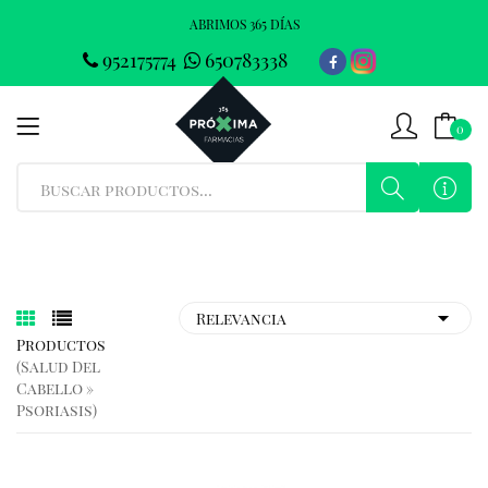
ABRIMOS 365 DÍAS
952175774
650783338
0
Productos
(salud Del
Cabello »
Psoriasis)