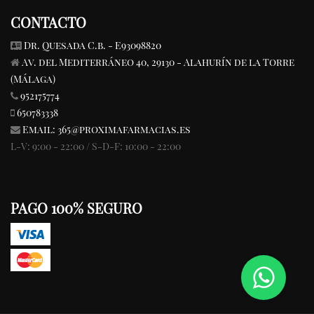
CONTACTO
Dr. Quesada C.b. - E93098820
Av. del Mediterráneo 40, 29130 - Alahurín de la Torre
(Málaga)
952175774
650783338
Email:
365@proximafarmacias.es
L-V: 9:00 - 22:00 / S-D-F: 10:00 - 22:00
PAGO 100% SEGURO