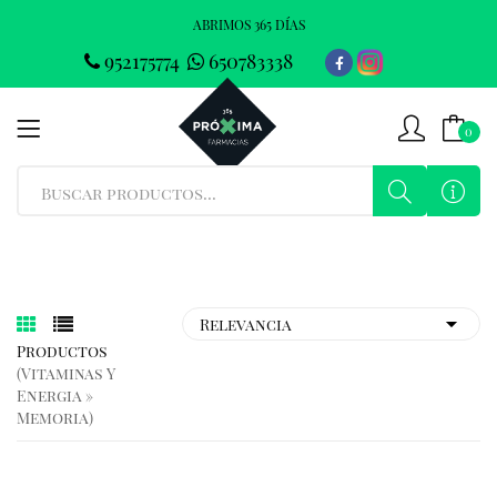
ABRIMOS 365 DÍAS
952175774
650783338
0
Productos
(vitaminas Y
Energia »
Memoria)