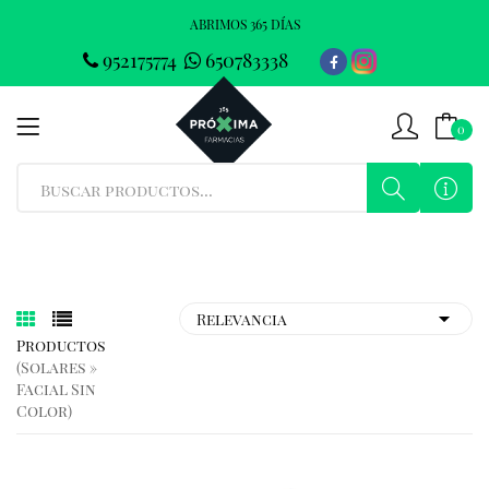
ABRIMOS 365 DÍAS
952175774
650783338
0
Productos
(solares »
Facial Sin
Color)