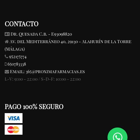
CONTACTO
Dr. Quesada C.b. - E93098820
Av. del Mediterráneo 40, 29130 - Alahurín de la Torre
(Málaga)
952175774
650783338
Email:
365@proximafarmacias.es
L-V: 9:00 - 22:00 / S-D-F: 10:00 - 22:00
PAGO 100% SEGURO