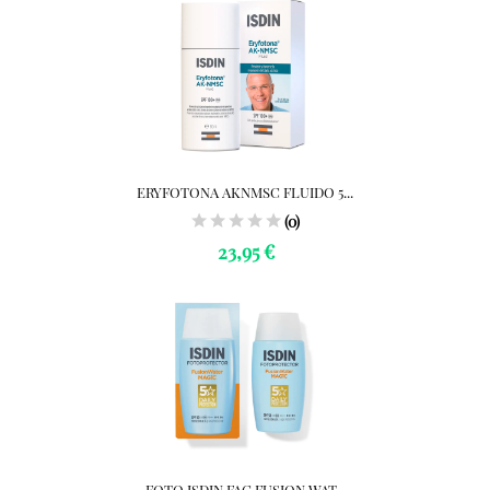
ERYFOTONA AKNMSC FLUIDO 5...
(0)
23,95 €
FOTO ISDIN FAC FUSION WAT...