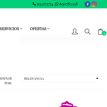
952175774
650783338
SERVICIOS
OFERTAS
0
-- No hay elementos en el carrito --
SUBTOTAL
0.00 €
VER CARRITO
IR AL PAGO
rdenar
Por: