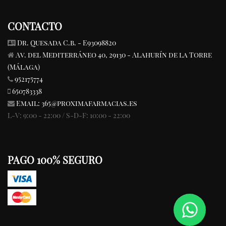
CONTACTO
Dr. Quesada C.b. - E93098820
Av. del Mediterráneo 40, 29130 - Alahurín de la Torre
(Málaga)
952175774
650783338
Email:
365@proximafarmacias.es
L-V: 9:00 - 22:00 / S-D-F: 10:00 - 22:00
PAGO 100% SEGURO