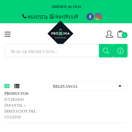
ABRIMOS 365 DÍAS
952175774
650783338
0
Productos
(cuidado
Infantil »
Irritacion Del
Culito)