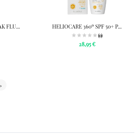
K FLU...
HELIOCARE 360º SPF 50+ P...
(0)
28,95 €