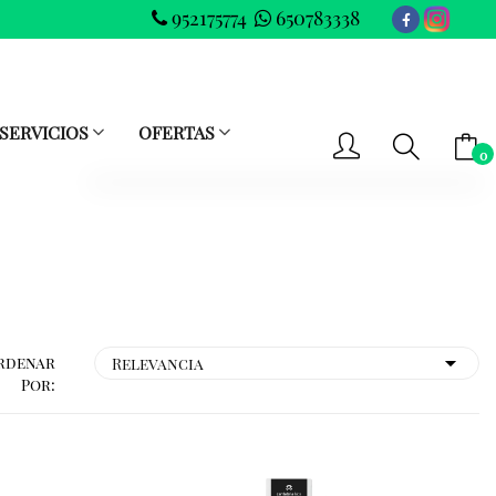
952175774
650783338
SERVICIOS
OFERTAS
0
-- No hay elementos en el carrito --
SUBTOTAL
0.00 €
VER CARRITO
IR AL PAGO
rdenar
Por: