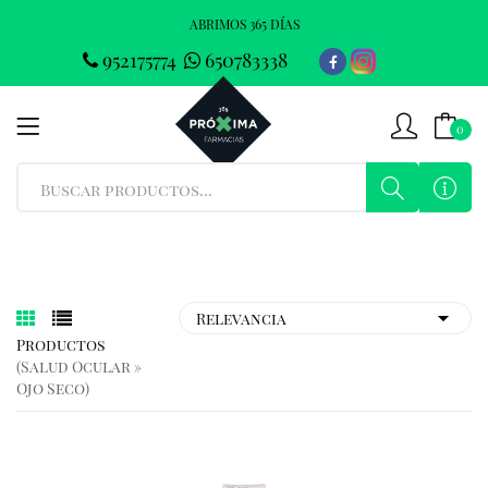
ABRIMOS 365 DÍAS
952175774
650783338
0
Productos
(salud Ocular »
Ojo Seco)