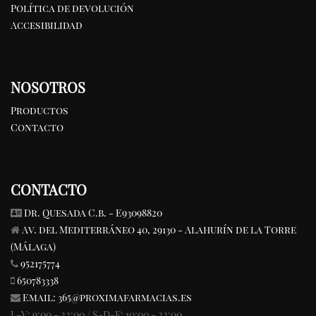
Política de devolución
Accesibilidad
NOSOTROS
Productos
Contacto
CONTACTO
Dr. Quesada C.b. - E93098820
Av. del Mediterráneo 40, 29130 - Alahurín de la Torre
(Málaga)
952175774
650783338
Email:
365@proximafarmacias.es
L-V: 9:00 - 22:00 / S-D-F: 10:00 - 22:00