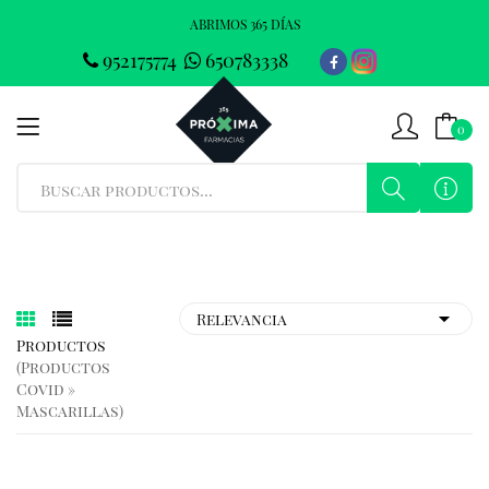
ABRIMOS 365 DÍAS
952175774
650783338
0
Productos
(productos
Covid »
Mascarillas)