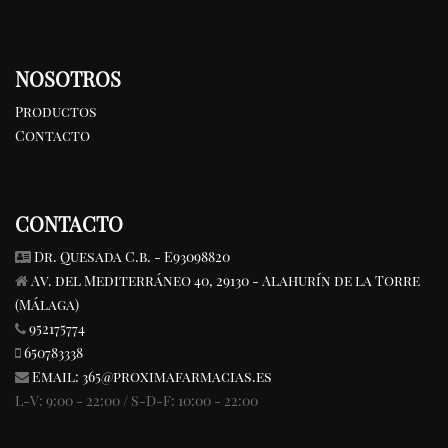
NOSOTROS
Productos
Contacto
CONTACTO
Dr. Quesada C.b. - E93098820
Av. del Mediterráneo 40, 29130 - Alahurín de la Torre
(Málaga)
952175774
650783338
Email:
365@proximafarmacias.es
L-V: 9:00 - 22:00 / S-D-F: 10:00 - 22:00