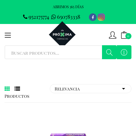
ABRIMOS 365 DÍAS
952175774
650783338
0
Productos