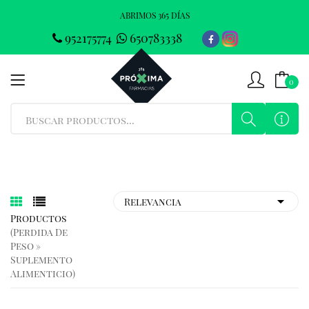
ABRIMOS 365 DÍAS
952175774
650783338
0
Productos
(perdida De
Peso »
Suplemento
Alimenticio)