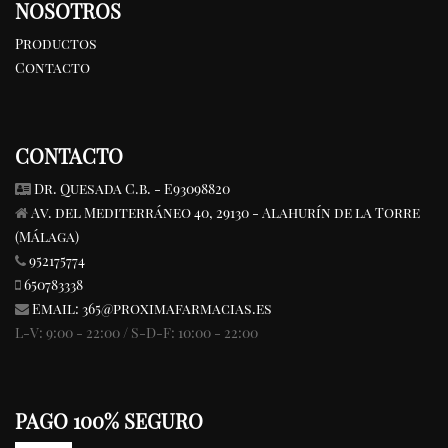
NOSOTROS
Productos
Contacto
CONTACTO
Dr. Quesada C.b. - E93098820
Av. del Mediterráneo 40, 29130 - Alahurín de la Torre
(Málaga)
952175774
650783338
Email:
365@proximafarmacias.es
L-V: 9:00 - 22:00 / S-D-F: 10:00 - 22:00
PAGO 100% SEGURO