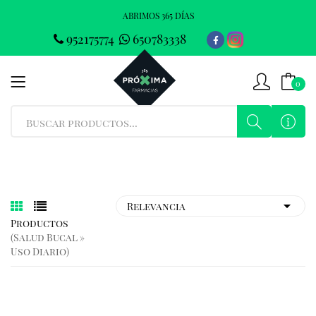
ABRIMOS 365 DÍAS
952175774
650783338
0
Productos
(salud Bucal »
Uso Diario)