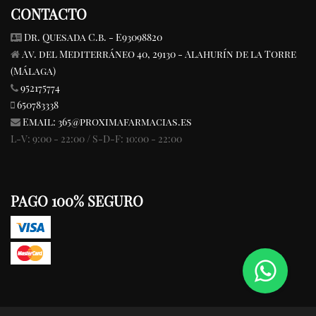
CONTACTO
Dr. Quesada C.b. - E93098820
Av. del Mediterráneo 40, 29130 - Alahurín de la Torre
(Málaga)
952175774
650783338
Email:
365@proximafarmacias.es
L-V: 9:00 - 22:00 / S-D-F: 10:00 - 22:00
PAGO 100% SEGURO