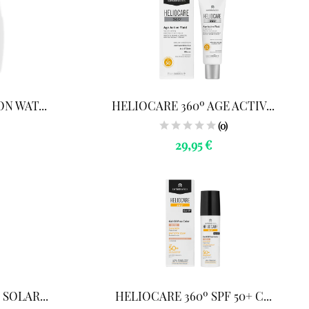
N WAT...
HELIOCARE 360º AGE ACTIV...
(0)
29,95 €
SOLAR...
HELIOCARE 360º SPF 50+ C...