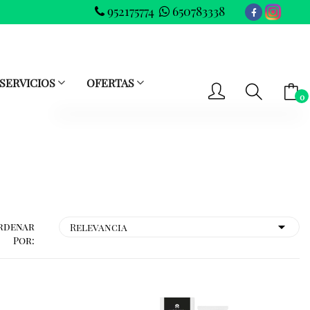
952175774
650783338
SERVICIOS
OFERTAS
0
-- No hay elementos en el carrito --
SUBTOTAL
0.00 €
VER CARRITO
IR AL PAGO
rdenar
Por: