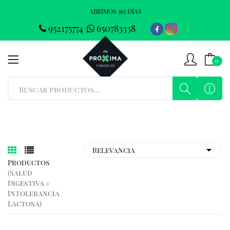
ABRIMOS 365 DÍAS
952175774
650783338
0
Productos
(salud
Digestiva »
Intolerancia
Lactosa)