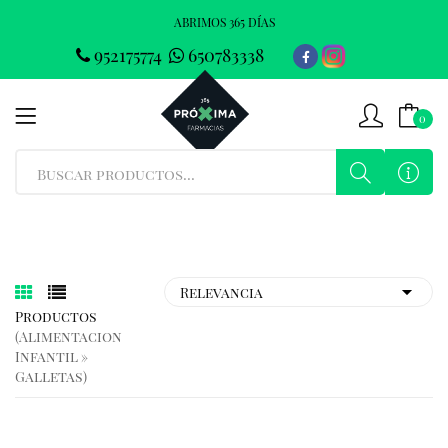
ABRIMOS 365 DÍAS
952175774
650783338
0
Productos
(alimentacion
Infantil »
Galletas)