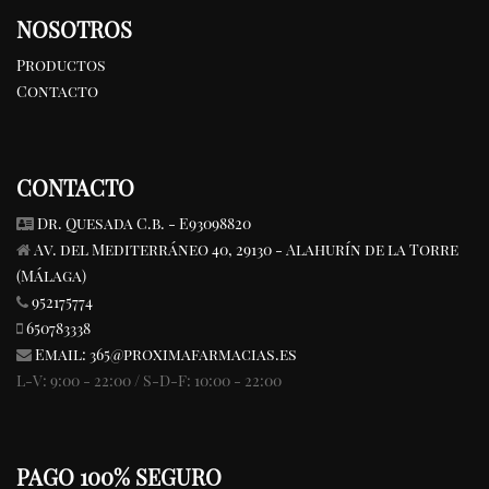
NOSOTROS
Productos
Contacto
CONTACTO
Dr. Quesada C.b. - E93098820
Av. del Mediterráneo 40, 29130 - Alahurín de la Torre
(Málaga)
952175774
650783338
Email:
365@proximafarmacias.es
L-V: 9:00 - 22:00 / S-D-F: 10:00 - 22:00
PAGO 100% SEGURO