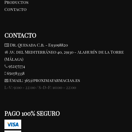
Productos
Contacto
CONTACTO
Dr. Quesada C.b. - E93098820
Av. del Mediterráneo 40, 29130 - Alahurín de la Torre
(Málaga)
952175774
650783338
Email:
365@proximafarmacias.es
L-V: 9:00 - 22:00 / S-D-F: 10:00 - 22:00
PAGO 100% SEGURO