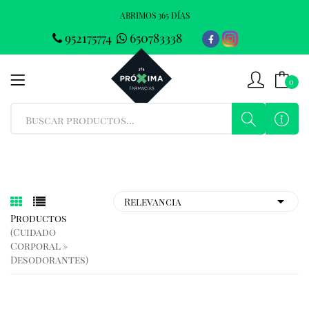
ABRIMOS 365 DÍAS
952175774
650783338
0
Productos
(cuidado
Corporal »
Desodorantes)