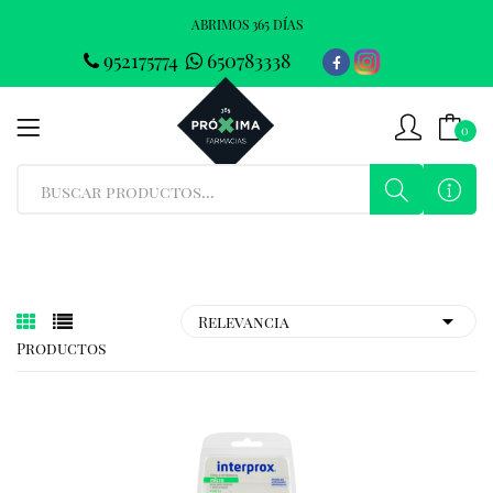
ABRIMOS 365 DÍAS
952175774
650783338
0
Productos