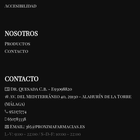
Accesibilidad
NOSOTROS
Productos
Contacto
CONTACTO
Dr. Quesada C.b. - E93098820
Av. del Mediterráneo 40, 29130 - Alahurín de la Torre
(Málaga)
952175774
650783338
Email:
365@proximafarmacias.es
L-V: 9:00 - 22:00 / S-D-F: 10:00 - 22:00