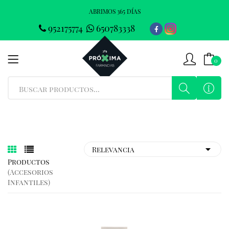
ABRIMOS 365 DÍAS
952175774
650783338
0
Productos
(accesorios
Infantiles)