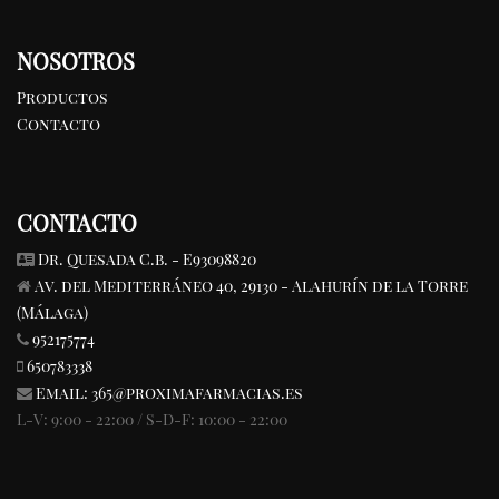
NOSOTROS
Productos
Contacto
CONTACTO
Dr. Quesada C.b. - E93098820
Av. del Mediterráneo 40, 29130 - Alahurín de la Torre
(Málaga)
952175774
650783338
Email:
365@proximafarmacias.es
L-V: 9:00 - 22:00 / S-D-F: 10:00 - 22:00