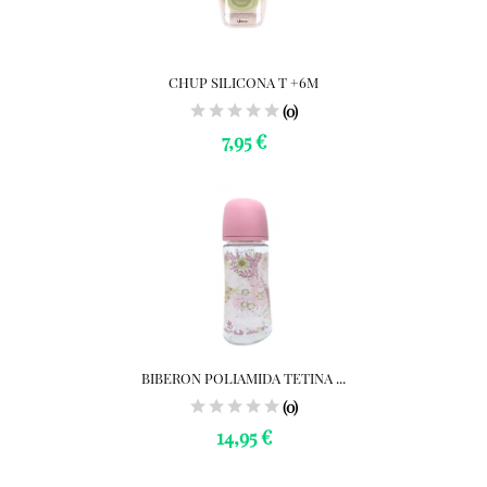
CHUP SILICONA T +6M
(0)
7,95 €
BIBERON POLIAMIDA TETINA ...
(0)
14,95 €