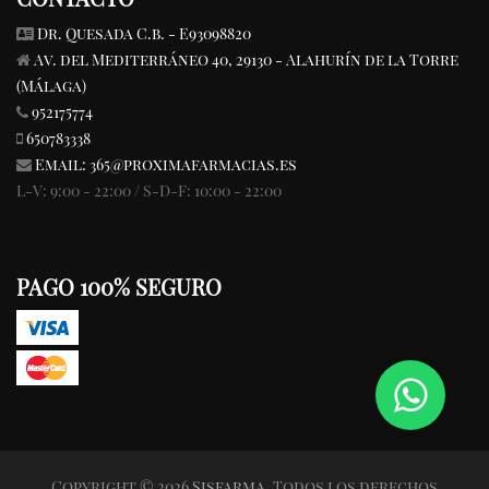
Dr. Quesada C.b. - E93098820
Av. del Mediterráneo 40, 29130 - Alahurín de la Torre
(Málaga)
952175774
650783338
Email:
365@proximafarmacias.es
L-V: 9:00 - 22:00 / S-D-F: 10:00 - 22:00
PAGO 100% SEGURO
Copyright © 2026
Sisfarma
. Todos los derechos