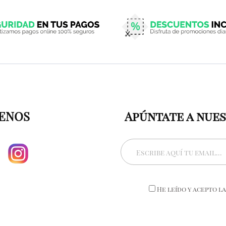
ENOS
Apúntate a nue
He leído y acepto l