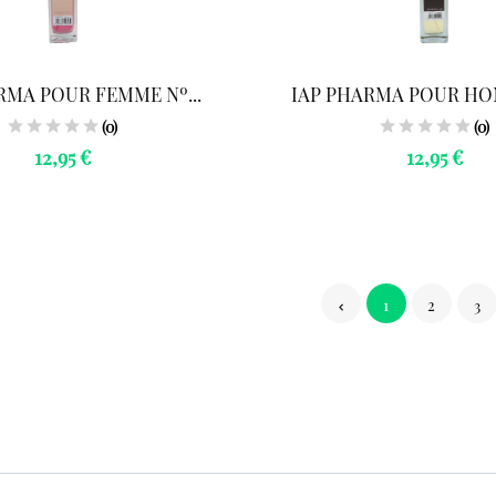
RMA POUR FEMME Nº...
IAP PHARMA POUR HOM
(0)
(0)
12,95 €
12,95 €
1
2
3