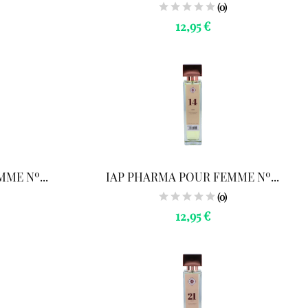
(0)
12,95 €
ME Nº...
IAP PHARMA POUR FEMME Nº...
(0)
12,95 €