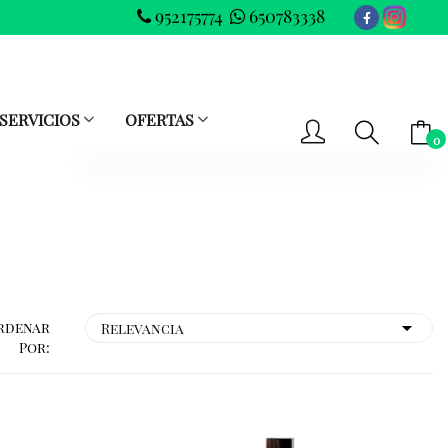
952175774
650783338
SERVICIOS
OFERTAS
0
-- No hay elementos en el carrito --
SUBTOTAL
0.00 €
VER CARRITO
IR AL PAGO
rdenar
Por: