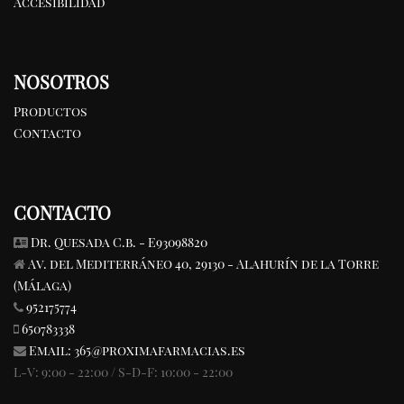
Accesibilidad
NOSOTROS
Productos
Contacto
CONTACTO
Dr. Quesada C.b. - E93098820
Av. del Mediterráneo 40, 29130 - Alahurín de la Torre
(Málaga)
952175774
650783338
Email:
365@proximafarmacias.es
L-V: 9:00 - 22:00 / S-D-F: 10:00 - 22:00