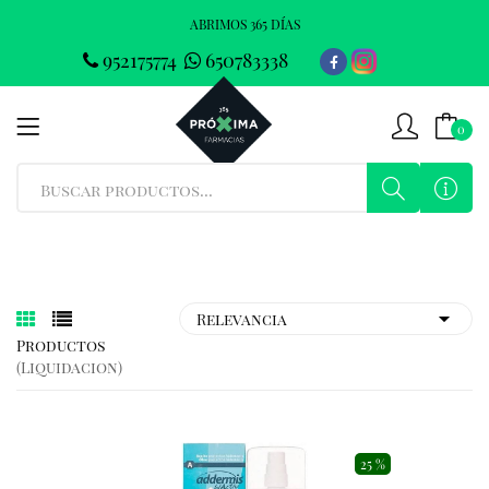
ABRIMOS 365 DÍAS
952175774
650783338
0
Productos
(liquidacion)
25 %