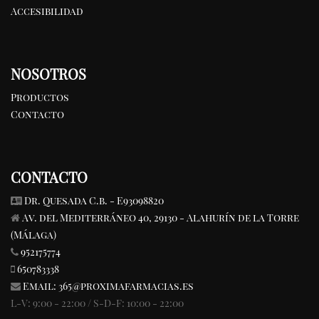
Accesibilidad
NOSOTROS
Productos
Contacto
CONTACTO
Dr. Quesada C.b. - E93098820
Av. del Mediterráneo 40, 29130 - Alahurín de la Torre
(Málaga)
952175774
650783338
Email:
365@proximafarmacias.es
L-V: 9:00 - 22:00 / S-D-F: 10:00 - 22:00