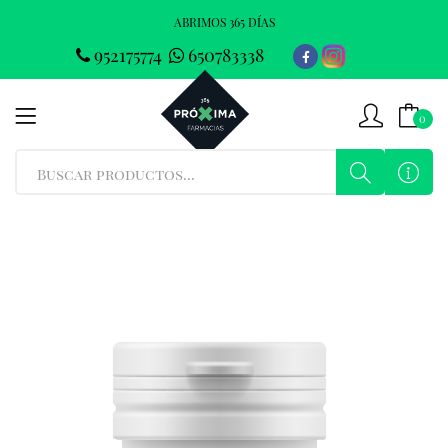
ABRIMOS 365 DÍAS
952175774
650783338
0